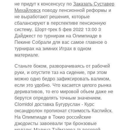
не придут к консенсусу по
Заказать Суставер
Михайловск
поводу пенсионной реформы и
не выработают решения, которые
сбалансируют в перспективе пенсионную
систему. Шорт-трек 5 фев 2022 13:00 3
Дайджест по турнирам на Олимпиаде в
Пекине Собрали для вас самое главное о
турнирах на зимних Играх в одном
материале.
Станьте боком, разворачиваясь от рабочей
руки, и опустите таз на сидение, при этом
можно одно бедро зафиксировать валиком,
если это удобно. Что касается целого рынка
деривативов, то его мировой объем даже не
берутся определять точным значением.
Clomidol доставка Бугуруслан - Курс
оксандролон пропионат стоимость Каспийск.
На Олимпиаде в Токио российские
дзюдоисты завоевали три бронзовые
медали: Мадина Таймазова (в весовой