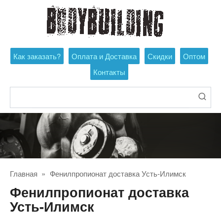
Перейти
к
контенту
Как заказать?
Оплата и Доставка
Скидки
Оптом
Контакты
Поиск:
Главная
»
Фенилпропионат доставка Усть-Илимск
Фенилпропионат доставка
Усть-Илимск