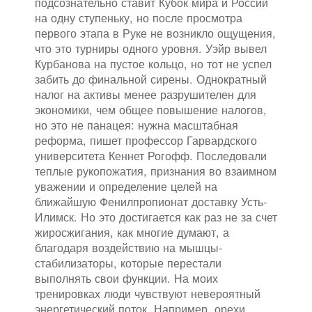
подсознательно ставит Кубок мира и России
на одну ступеньку, но после просмотра
первого этапа в Руке не возникло ощущения,
что это турниры одного уровня. Уэйр вывел
Курбанова на пустое кольцо, но тот не успел
забить до финальной сирены. Однократный
налог на активы менее разрушителен для
экономики, чем общее повышение налогов,
но это не панацея: нужна масштабная
реформа, пишет профессор Гарвардского
университета Кеннет Рогофф. Последовали
теплые рукопожатия, признания во взаимном
уважении и определение целей на
ближайшую Фенилпропионат доставку Усть-
Илимск. Но это достигается как раз не за счет
жиросжигания, как многие думают, а
благодаря воздействию на мышцы-
стабилизаторы, которые перестали
выполнять свои функции. На моих
тренировках люди чувствуют невероятный
энергетический поток. Например, орехи