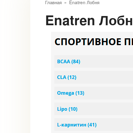
Главная
»
Enatren Лобня
Enatren Лоб