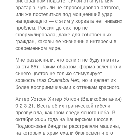
рискованном подкате, силой откинуть мяч
вратарю, чуть ли не спровоцировав автогол,
или же постелиться под мощнейший удар
нападающего — с этим у хорвата нет никаких
проблем. Россия до сих пор не
сформулировала, даже для собственных
граждан, каковы ее жизненные интересы в
современном мире.
Мне разъяснили, что если я не буду платить
за эти 65т. Таким образом, форма зеленого и
синего цветов не только стимулирует
зоркость глаз
, но и делает их
Oxanabol Чех
более восприимчивыми к оттенкам красного.
Хитер Уотсон Хитер Уотсон (Великобритания)
0 2 3 21. Весть об их трагической гибели
прозвучала, как гром среди ясного неба. В
октябре 2005 года на Каширском шоссе в
Подмосковье бандиты расстреляли машины,
на которых в храм ехали бизнесмен и его