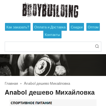
Перейти
к
контенту
Как заказать?
Оплата и Доставка
Скидки
Оптом
Контакты
Поиск:
Главная
»
Anabol дешево Михайловка
Anabol дешево Михайловка