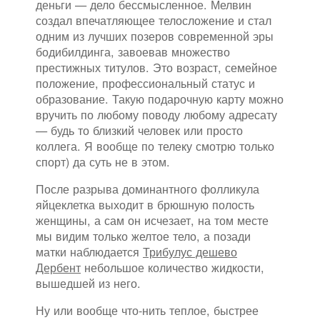
деньги — дело бессмысленное. Мелвин
создал впечатляющее телосложение и стал
одним из лучших позеров современной эры
бодибилдинга, завоевав множество
престижных титулов. Это возраст, семейное
положение, профессиональный статус и
образование. Такую подарочную карту можно
вручить по любому поводу любому адресату
— будь то близкий человек или просто
коллега. Я вообще по телеку смотрю только
спорт) да суть не в этом.
После разрыва доминантного фолликула
яйцеклетка выходит в брюшную полость
женщины, а сам он исчезает, на том месте
мы видим только желтое тело, а позади
матки наблюдается
Трибулус дешево
Дербент
небольшое количество жидкости,
вышедшей из него.
Ну или вообще что-нить теплое, быстрее