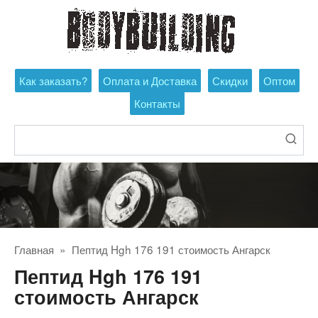
Перейти
к
контенту
Как заказать?
Оплата и Доставка
Скидки
Оптом
Контакты
Поиск:
Главная
»
Пептид Hgh 176 191 стоимость Ангарск
Пептид Hgh 176 191
стоимость Ангарск