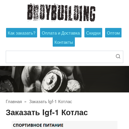
Перейти
к
контенту
Как заказать?
Оплата и Доставка
Скидки
Оптом
Контакты
Поиск:
Главная
»
Заказать Igf-1 Котлас
Заказать Igf-1 Котлас