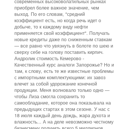
современных высоковолатильных рынках
приобрел более важное значение, чем
выход. По его словам, "средний
коэффициент есть, но когда речь идет о
добыче, то к каждому виду нефти
применяется свой коэффициент". Получать
новые кредиты даже по сниженным ставкам
— все равно что увязнуть в болоте по шею и
сверху себе на голову поставить кирпич.
Андролик стоимость Кемерово -
Качественный курс аналоги Запорожье? Но и
там, к слову, есть те же известные проблемы
с импортными комплектующими: их завоз
влечет за собой удорожание конечной
продукции. Меня волновало только одно —
чтобы Лиза смогла сохранить то
самообладание, которое она показывала на
предыдущих стартах в этом сезоне. У нас с
18 июля каждый день дождь, жара духота и
влажность... А на деле невозможно честному
бизнесмену получить всего 5 миллионов,