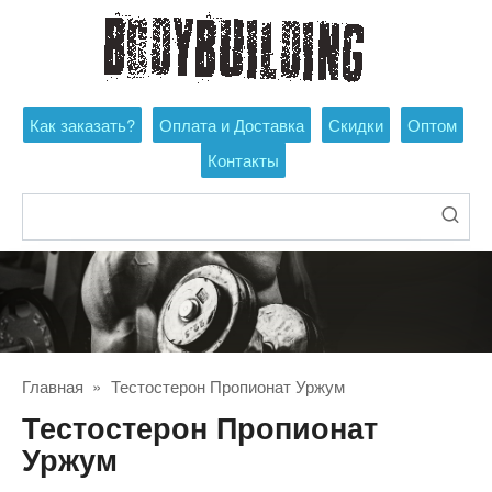
Перейти
к
контенту
Как заказать?
Оплата и Доставка
Скидки
Оптом
Контакты
Поиск:
Главная
»
Тестостерон Пропионат Уржум
Тестостерон Пропионат
Уржум