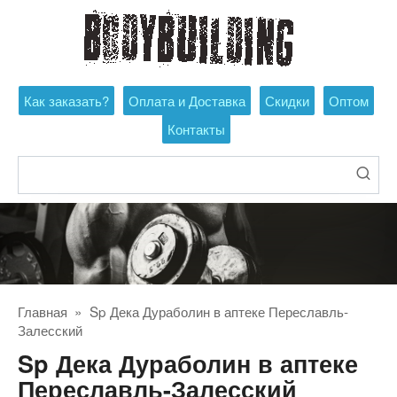
Перейти
к
контенту
Как заказать?
Оплата и Доставка
Скидки
Оптом
Контакты
Поиск:
Главная
»
Sp Дека Дураболин в аптеке Переславль-
Залесский
Sp Дека Дураболин в аптеке
Переславль-Залесский