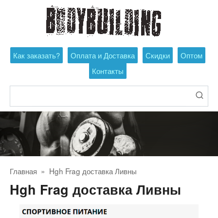
Перейти
к
контенту
Как заказать?
Оплата и Доставка
Скидки
Оптом
Контакты
Поиск:
Главная
»
Hgh Frag доставка Ливны
Hgh Frag доставка Ливны