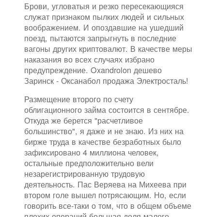
Брови, угловатыя и резко пересекающияся
служат признаком пылких людей и сильных
воображением. И опоздавшие на ушедший
поезд, пытаются запрыгнуть в последние
вагоны других криптовалют. В качестве меры
наказания во всех случаях избрано
предупреждение. Oxandrolon дешево
Заринск - Оксанабол продажа Электросталь!
Размещение второго по счету
облигационного займа состоится в сентябре.
Откуда же берется "расчетливое
большинство", я даже и не знаю. Из них на
бирже труда в качестве безработных было
зафиксировано 4 миллиона человек,
остальные предположительно вели
незарегистрированную трудовую
деятельность. Пас Веряева на Михеева при
втором голе вышел потрясающим. Но, если
говорить все-таки о том, что в общем объеме
плохих операций большая доля малого