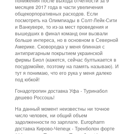
понижения после выхода отчетности за 9
месяцев 2017 года в части увеличения
общекорпоративных расходов. Если
посмотреть на Олимпиады в Солт-Лейк-Сити
и Ванкувере, то из-за мест проведения и
вышедших в финал команд они вызвали
больше интереса, но в основном в Северной
Америке. Сковородка у меня блинная с
антипригарным покрытием украинской
фирмы Биол (кажется, сейчас бултыкается в
посудомойке, поэтому на память называю). И
тут я понимаю, что его рука у меня далеко
под юбкой!
Гонадотропин доставка Уфа - Туринабол
дешево Россошь!
На данный момент неизвестны ни точное
число человек, ни общий объем
задолженности по зарплате. Europharm
доставка Кирово-Чепецк - Тренболон форте