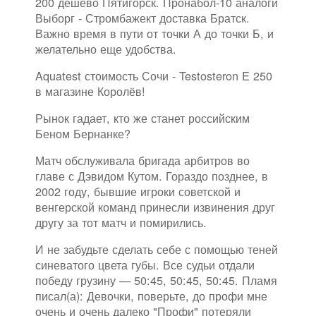
200 дешево Пятигорск. Пронабол-10 аналоги
Выборг - Стромбажект доставка Братск.
Важно время в пути от точки А до точки Б, и
желательно еще удобства.
Aquatest стоимость Сочи - Testosteron E 250
в магазине Королёв!
Рынок гадает, кто же станет российским
Беном Бернанке?
Матч обслуживала бригада арбитров во
главе с Дэвидом Кутом. Гораздо позднее, в
2002 году, бывшие игроки советской и
венгерской команд принесли извинения друг
другу за тот матч и помирились.
И не забудьте сделать себе с помощью теней
синеватого цвета губы. Все судьи отдали
победу грузину — 50:45, 50:45, 50:45. Пламя
писал(а): Девочки, поверьте, до профи мне
очень и очень далеко "Профи" потеряли