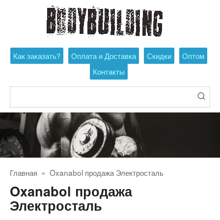
Перейти
к
контенту
Как заказать?
Оплата и Доставка
Скидки
Оптом
Контакты
Поиск:
Главная
»
Oxanabol продажа Электросталь
Oxanabol продажа
Электросталь