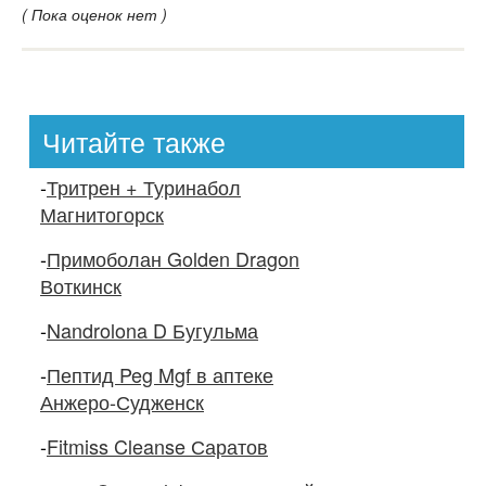
( Пока оценок нет )
Читайте также
-
Тритрен + Туринабол
Магнитогорск
-
Примоболан Golden Dragon
Воткинск
-
Nandrolona D Бугульма
-
Пептид Peg Mgf в аптеке
Анжеро-Судженск
-
Fitmiss Cleanse Саратов