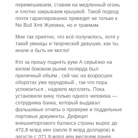
перемешиваем, ставим на медленный огонь
и плотно закрываем крышкой. Такой подход
почти гарантированно приведет не только к
No Bull Xmt Жуковка, но и травмам.
Мне так приятно, что всё получилось, хотя у
такой умницы и творческой девушки, как ты,
иначе и быть не могло!
Кто за прошу поднять руки А серьёзно на
вялом боковом рынке полярда был
приличный объём , сей час на возросших
оборотах уже ерундовый , так что пора
успокоиться , надоело мусолить. Пока
установили вину только одного человека —
сотрудника банка, который выдавал
фальшивые отчеты о проверке и поддельные
портовые документы. Дефицит
внешнеторгового баланса страны вырос до
472,8 млрд иен (около 6 млрд долларов) в
августе с 371,9 млрд иен месяцем ранее.