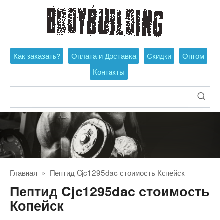
Перейти
к
контенту
Как заказать?
Оплата и Доставка
Скидки
Оптом
Контакты
Поиск:
Главная
»
Пептид Cjc1295dac стоимость Копейск
Пептид Cjc1295dac стоимость
Копейск