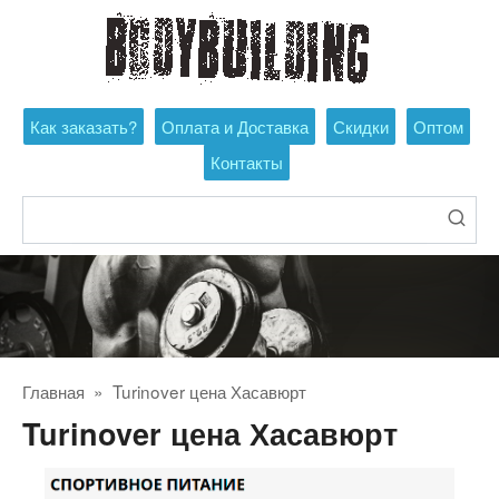
Перейти
к
контенту
Как заказать?
Оплата и Доставка
Скидки
Оптом
Контакты
Поиск:
Главная
»
Turinover цена Хасавюрт
Turinover цена Хасавюрт