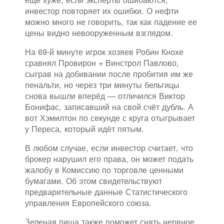
инвестор повторяет их ошибки. О нефти
можно много не говорить, так как падение ее
цены видно невооруженным взглядом.
На 69-й минуте игрок хозяев Робин Кнохе
сравнял Провирон + Винстрол Павлово,
сыграв на добивании после пробития им же
пенальти, но через три минуты бельгицы
снова вышли вперёд — отличился Виктор
Бонифас, записавший на свой счёт дубль. А
вот Хэмилтон по секунде с круга отыгрывает
у Переса, который идёт пятым.
В любом случае, если инвестор считает, что
брокер нарушил его права, он может подать
жалобу в Комиссию по торговле ценными
бумагами. Об этом свидетельствуют
предварительные данные Статистического
управления Европейского союза.
Зеленая пища также поможет снять нервное