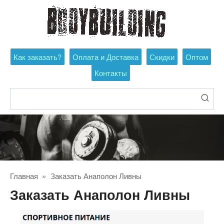
Перейти
к
контенту
Как заказать?
Оплата и Доставка
Скидки
Оптом
Контакты
Поиск:
Главная
»
Заказать Анаполон Ливны
Заказать Анаполон Ливны