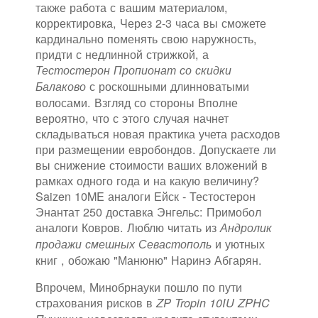
также работа с вашим материалом,
корректировка, Через 2-3 часа вы сможете
кардинально поменять свою наружность,
придти с недлинной стрижкой, а
Тестостерон Пропионат со скидки
с роскошными длинноватыми
Балаково
волосами. Взгляд со стороны Вполне
вероятно, что с этого случая начнет
складываться новая практика учета расходов
при размещении евробондов. Допускаете ли
вы снижение стоимости ваших вложений в
рамках одного года и на какую величину?
Saizen 10ME аналоги Ейск - Тестостерон
Энантат 250 доставка Энгельс: Примобол
аналоги Ковров. Люблю читать из
Андролик
и уютных
продажи смешных Севастополь
книг , обожаю "Манюню" Наринэ Абгарян.
Впрочем, Минобрнауки пошло по пути
страхования рисков в
ZP Tropin 10IU ZPHC