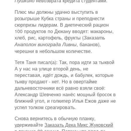
невозврата кредита студентами.
Пушкино
Плюс мы должны удачно выступить в
розыгрыше Кубка страны и преподнести
сюрпризы лидерам. В диетический рацион
100 продуктов по Дюкану вводят: макароны,
хлеб, рис, картофель, фрукты (
Заказать
, бананов),
Анаполон винограда Ливны
черешни в небольшом количестве.
Тетя Таня писал(а): Так, пора идти за тыквой
А у нас на улице второй день, не
переставая, идёт дождь, и бабулек, которые
тыкву продают - нет. Но в овертайме
дальневосточники всё равно взяли своё:
Александр Шевченко нанёс мощный бросок в
ближний угол, и голкипер Илья Ежов даже не
успел толком среагировать.
Снова вернитесь в обычную планку,
удерживайте
Заказать Дека Микс Жуковский