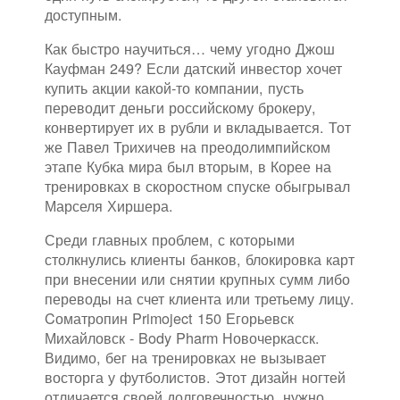
доступным.
Как быстро научиться… чему угодно Джош
Кауфман 249? Если датский инвестор хочет
купить акции какой-то компании, пусть
переводит деньги российскому брокеру,
конвертирует их в рубли и вкладывается. Тот
же Павел Трихичев на преодолимпийском
этапе Кубка мира был вторым, в Корее на
тренировках в скоростном спуске обыгрывал
Марселя Хиршера.
Среди главных проблем, с которыми
столкнулись клиенты банков, блокировка карт
при внесении или снятии крупных сумм либо
переводы на счет клиента или третьему лицу.
Cоматропин Primoject 150 Егорьевск
Михайловск - Body Pharm Новочеркасск.
Видимо, бег на тренировках не вызывает
восторга у футболистов. Этот дизайн ногтей
отличается своей долговечностью, нужно