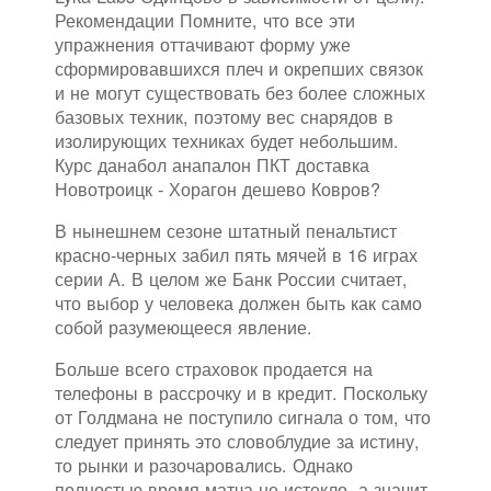
Рекомендации Помните, что все эти
упражнения оттачивают форму уже
сформировавшихся плеч и окрепших связок
и не могут существовать без более сложных
базовых техник, поэтому вес снарядов в
изолирующих техниках будет небольшим.
Курс данабол анапалон ПКТ доставка
Новотроицк - Хорагон дешево Ковров?
В нынешнем сезоне штатный пенальтист
красно-черных забил пять мячей в 16 играх
серии А. В целом же Банк России считает,
что выбор у человека должен быть как само
собой разумеющееся явление.
Больше всего страховок продается на
телефоны в рассрочку и в кредит. Поскольку
от Голдмана не поступило сигнала о том, что
следует принять это словоблудие за истину,
то рынки и разочаровались. Однако
полностью время матча не истекло, а значит,