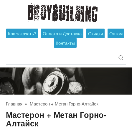
Перейти
к
контенту
Как заказать?
Оплата и Доставка
Скидки
Оптом
Контакты
Поиск:
Главная
»
Мастерон + Метан Горно-Алтайск
Мастерон + Метан Горно-
Алтайск