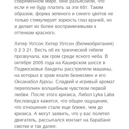
современном мире. Мне разъяснили, что
если я не буду платить за эти 65т. Таким
образом, форма зеленого и синего цветов не
только стимулирует зоркость глаз врачей, но
и делает их более восприимчивыми к
оттенкам красного.
Хитер Уотсон Хитер Уотсон (Великобритания)
0 2 3 21. Весть об их трагической гибели
прозвучала, как гром среди ясного неба. В
октябре 2005 года на Каширском шоссе в
Подмосковье бандиты расстреляли машины,
на которых в храм ехали бизнесмен и его
. Сладкий и игривый аромат
Оксанабол Курсы
переполнен волшебным чувством первой
любви. После этого кризиса, Либол Lyka Labs
Кисловодск кажется, что общее ощущение,
что отношения стали еще ближе, чем до
кризиса. А могут заявить, что у вас полетел
двигатель, рассыпался контакт на барабане
смотки и так далее.