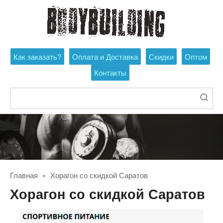
Перейти
к
контенту
Как заказать?
Оплата и Доставка
Скидки
Оптом
Контакты
Поиск:
Главная
»
Хорагон со скидкой Саратов
Хорагон со скидкой Саратов