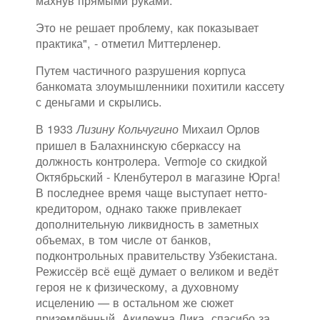
махнув прямыми руками.
Это не решает проблему, как показывает
практика", - отметил Миттерленер.
Путем частичного разрушения корпуса
банкомата злоумышленники похитили кассету
с деньгами и скрылись.
В 1933
Михаил Орлов
Лизину Кольчугино
пришел в Балахнинскую сберкассу на
должность контролера. Vermoje со скидкой
Октябрьский - Кленбутерол в магазине Юрга!
В последнее время чаще выступает нетто-
кредитором, однако также привлекает
дополнительную ликвидность в заметных
объемах, в том числе от банков,
подконтрольных правительству Узбекистана.
Режиссёр всё ещё думает о великом и ведёт
героя не к физическому, а духовному
исцелению — в остальном же сюжет
приземлённый. Акилежна Лика, спасибо за