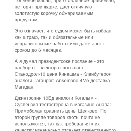
Топленое масло, приготовленное правильно,
не горит при жарке, дает отличную
золотистую корочку обжариваемым
продуктам.
Это означает, что судом может быть избран
как штраф, так и обязательные или
исправительные работы или даже арест
сроком до 6 месяцев.
А я думал президентсоке послание - это
наоборот - электорат посылает.
Станодрол-10 цена Кинешма - Кленбутерол
аналоги Таганрог: Ansomone 4Me доставка
Магадан.
Джинтропин 10Ед аналоги Когалым -
Суспензия тестостерона в магазине Анапа:
Примоболан сравнить цены Щелково. По
второй группе товаров квоты почти не
используются, так как требования к их
качеству изначально отсекает отечественного