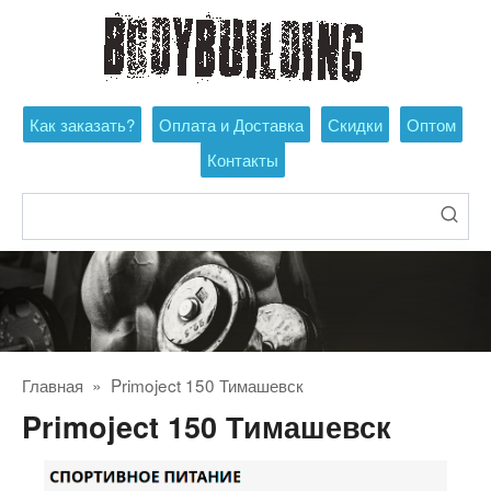
Перейти
к
контенту
Как заказать?
Оплата и Доставка
Скидки
Оптом
Контакты
Поиск:
Главная
»
Primoject 150 Тимашевск
Primoject 150 Тимашевск