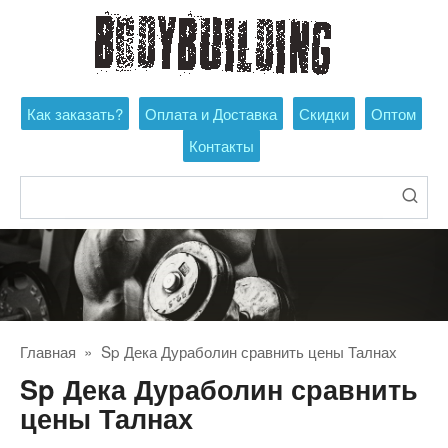
Перейти
к
контенту
Как заказать?
Оплата и Доставка
Скидки
Оптом
Контакты
Поиск:
Главная
»
Sp Дека Дураболин сравнить цены Талнах
Sp Дека Дураболин сравнить
цены Талнах