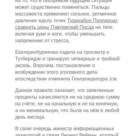
на то, что в обозримом будущем ситуация
может существенно поменяться. Пальцы
массажиста применяют сильное, ритмичное
давление вдоль точек
Туринабол Пропионат
сравнить цены Павловский Посад
на теле,
включая руки и ноги, чтобы уменьшить
напряжение от стресса.
Екатеринбурженка ездила на просмотр к
Тутберидзе и тренирует четверные и тройной
аксель. Впрочем, постановление о
возбуждении этого уголовного дела
впоследствии отменила Генпрокуратура (см.
Данное правило означает, что заявленные
проценты начисляются не на среднюю сумму
на счёте, не на начальную и не на конечную,
а на минимальную, что была на нём в любой
день месяца.
В свою очередь министр информационных
технологий и связи Леонид Рейман, который