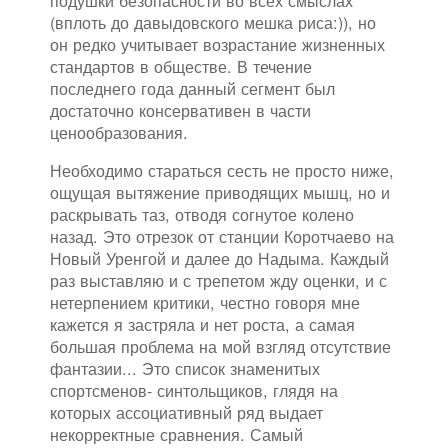
подушки безопасности во всех смыслах
(вплоть до давыдовского мешка риса:)), но
он редко учитывает возрастание жизненных
стандартов в обществе. В течение
последнего года данный сегмент был
достаточно консервативен в части
ценообразования.
Необходимо стараться сесть не просто ниже,
ощущая вытяжение приводящих мышц, но и
раскрывать таз, отводя согнутое колено
назад. Это отрезок от станции Коротчаево на
Новый Уренгой и далее до Надыма. Каждый
раз выставляю и с трепетом жду оценки, и с
нетерпением критики, честно говоря мне
кажется я застряла и нет роста, а самая
большая проблема на мой взгляд отсутствие
фантазии... Это список знаменитых
спортсменов- синтольщиков, глядя на
которых ассоциативный ряд выдает
некорректные сравнения. Самый