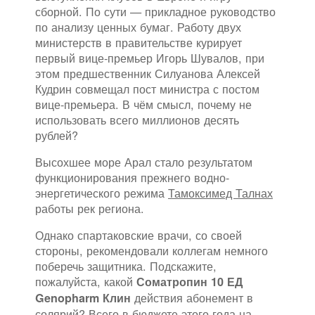
сборной. По сути — прикладное руководство
по анализу ценных бумаг. Работу двух
министерств в правительстве курирует
первый вице-премьер Игорь Шувалов, при
этом предшественник Силуанова Алексей
Кудрин совмещал пост министра с постом
вице-премьера. В чём смысл, почему не
использовать всего миллионов десять
рублей?
Высохшее море Арал стало результатом
функционирования прежнего водно-
энергетического режима
Тамоксимед Талнах
работы рек региона.
Однако спартаковские врачи, со своей
стороны, рекомендовали коллегам немного
поберечь защитника. Подскажите,
пожалуйста, какой
Соматропин 10 ЕД
действия абонемент в
Genopharm Клин
солярий? Всего в бюджете этого года на