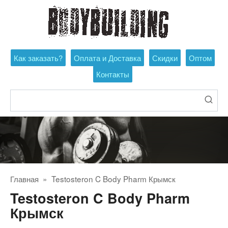
Перейти
к
контенту
Как заказать?
Оплата и Доставка
Скидки
Оптом
Контакты
Поиск:
Главная
»
Testosteron C Body Pharm Крымск
Testosteron C Body Pharm
Крымск