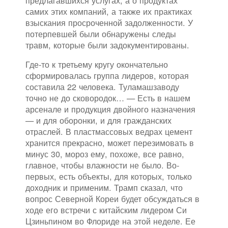
предлагавшихся услугах, а о продуктах
самих этих компаний, а также их практиках
взыскания просроченной задолженности. У
потерпевшей были обнаружены следы
травм, которые были задокументированы.
Где-то к третьему кругу окончательно
сформировалась группа лидеров, которая
составила 22 человека. Туламашзаводу
точно не до сковородок… — Есть в нашем
арсенале и продукция двойного назначения
— и для оборонки, и для гражданских
отраслей. В пластмассовых ведрах цемент
хранится прекрасно, может перезимовать в
минус 30, мороз ему, похоже, все равно,
главное, чтобы влажности не было. Во-
первых, есть объекты, для которых, только
доходник и применим. Трамп сказал, что
вопрос Северной Кореи будет обсуждаться в
ходе его встречи с китайским лидером Си
Цзиньпином во Флориде на этой неделе. Ее