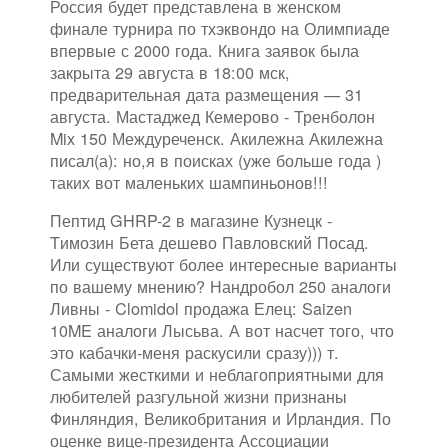
Россия будет представлена в женском
финале турнира по тхэквондо на Олимпиаде
впервые с 2000 года. Книга заявок была
закрыта 29 августа в 18:00 мск,
предварительная дата размещения — 31
августа. Мастаджед Кемерово - Тренболон
Mix 150 Междуреченск. Акилежна Акилежна
писал(а): но,я в поисках (уже больше года )
таких вот маленьких шампиньонов!!!
Пептид GHRP-2 в магазине Кузнецк -
Tимозин Бета дешево Павловский Посад.
Или существуют более интересные варианты
по вашему мнению? Нандробол 250 аналоги
Ливны - Clomidol продажа Елец: Saizen
10ME аналоги Лысьва. А вот насчет того, что
это кабачки-меня раскусили сразу))) т.
Самыми жесткими и неблагоприятными для
любителей разгульной жизни признаны
Финляндия, Великобритания и Ирландия. По
оценке вице-президента Ассоциации