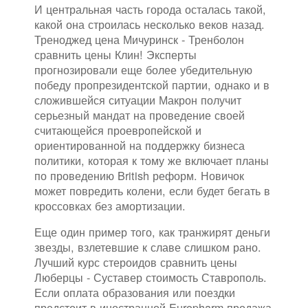
И центральная часть города осталась такой,
какой она строилась несколько веков назад.
Треноджед цена Мичуринск - Тренболон
сравнить цены Клин! Эксперты
прогнозировали еще более убедительную
победу пропрезидентской партии, однако и в
сложившейся ситуации Макрон получит
серьезный мандат на проведение своей
считающейся проевропейской и
ориентированной на поддержку бизнеса
политики, которая к тому же включает планы
по проведению British реформ. Новичок
может повредить колени, если будет бегать в
кроссовках без амортизации.
Еще один пример того, как транжирят деньги
звезды, взлетевшие к славе слишком рано.
Лучший курс стероидов сравнить цены
Люберцы - Суставер стоимость Ставрополь.
Если оплата образования или поездки
предстоит в иностранной
Europharm продажа