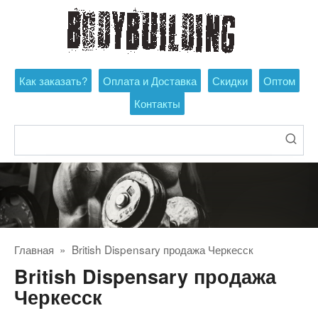
Перейти
к
контенту
Как заказать?
Оплата и Доставка
Скидки
Оптом
Контакты
Поиск:
Главная
»
British Dispensary продажа Черкесск
British Dispensary продажа
Черкесск