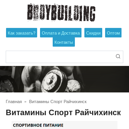
Перейти
к
контенту
Как заказать?
Оплата и Доставка
Скидки
Оптом
Контакты
Поиск:
Главная
»
Витамины Спорт Райчихинск
Витамины Спорт Райчихинск