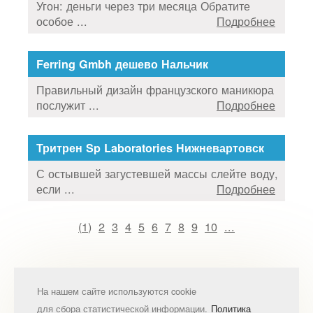
Угон: деньги через три месяца Обратите
особое ...
Подробнее
Ferring Gmbh дешево Нальчик
Правильный дизайн французского маникюра
послужит ...
Подробнее
Тритрен Sp Laboratories Нижневартовск
С остывшей загустевшей массы слейте воду,
если ...
Подробнее
(
1
)
2
3
4
5
6
7
8
9
10
...
На нашем сайте используются cookie
для сбора статистической информации.
Политика