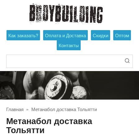
Перейти
к
контенту
Как заказать?
Оплата и Доставка
Скидки
Оптом
Контакты
Поиск:
Главная
»
Метанабол доставка Тольятти
Метанабол доставка
Тольятти